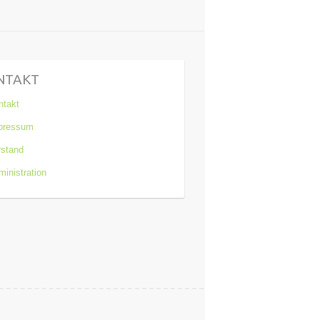
NTAKT
ntakt
pressum
rstand
inistration