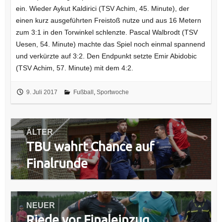
ein. Wieder Aykut Kaldirici (TSV Achim, 45. Minute), der
einen kurz ausgeführten Freistoß nutze und aus 16 Metern
zum 3:1 in den Torwinkel schlenzte. Pascal Walbrodt (TSV
Uesen, 54. Minute) machte das Spiel noch einmal spannend
und verkürzte auf 3:2. Den Endpunkt setzte Emir Abidobic
(TSV Achim, 57. Minute) mit dem 4:2.
9. Juli 2017
Fußball
,
Sportwoche
Beitragsnavigation
ÄLTER
TBU wahrt Chance auf
Vorheriger
Beitrag:
Finalrunde
NEUER
Riede vor Finaleinzug
Nächster