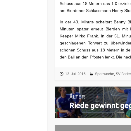
Schuss aus 18 Metern das 1:0 erziele
am Bierdener Schlussmann Henry Stoi
In der 43. Minute scheitert Benny 
Minuten später erneut Bierden mit 
Keeper Mirko Frank. In der 51. Minu
geschlagenen Torwart zu überwind
schönen Schuss aus 18 Metern in der
den Ball an den Pfosten lenkt. Die nac
13. Juli 2016
Sportwoche
,
SV Bade
Beitragsnavigation
ÄLTER
Riede gewinnt ge
Vorheriger
Beitrag: