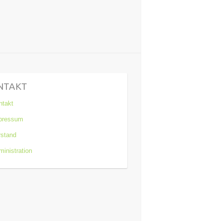
NTAKT
ntakt
pressum
rstand
inistration