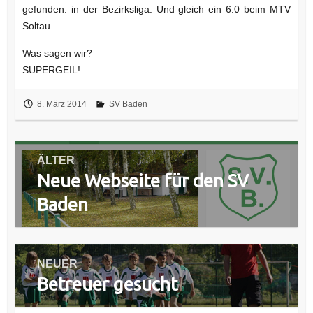
gefunden. in der Bezirksliga. Und gleich ein 6:0 beim MTV
Soltau.
Was sagen wir?
SUPERGEIL!
8. März 2014
SV Baden
Beitragsnavigation
ÄLTER
Neue Webseite für den SV
Vorheriger
Beitrag:
Baden
NEUER
Betreuer gesucht
Nächster
Beitrag: