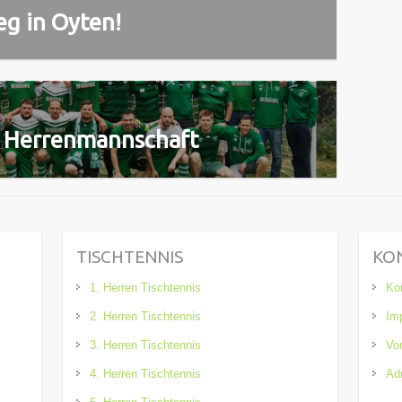
ieg in Oyten!
2. Herrenmannschaft
TISCHTENNIS
KO
1. Herren Tischtennis
Ko
2. Herren Tischtennis
Im
3. Herren Tischtennis
Vo
4. Herren Tischtennis
Adm