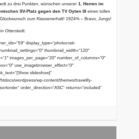
edt zu drei Punkten, wünschen unserer
1. Herren im
ischen SV-Platz gegen den TV Oyten III
einen tollen
Glückwunsch zum Klassenerhalt! 1924% – Bravo, Jungs!
n Otterstedt:
ner_ids=“59″ display_type=“photocrati-
humbnail_settings=“0″ thumbnail_width=“120″
op=“1″ images_per_page=“20″ number_of_columns=“0″
tbox=“0″ use_imagebrowser_effect=“0″
nk_text=“[Show slideshow]“
tdocs/wordpress/wp-content/themes/travelify-
“sortorder“ order_direction=“ASC“ returns=“included“