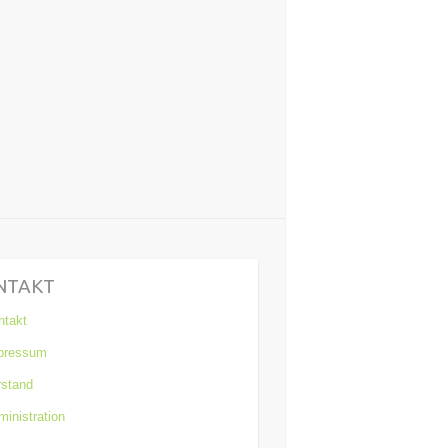
NTAKT
ntakt
pressum
rstand
inistration