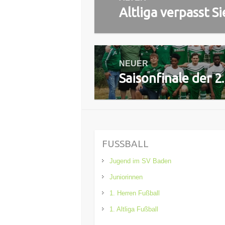
Altliga verpasst S
Vorheriger
Beitrag:
NEUER
Saisonfinale der 
Nächster
Beitrag:
FUSSBALL
Jugend im SV Baden
Juniorinnen
1. Herren Fußball
1. Altliga Fußball