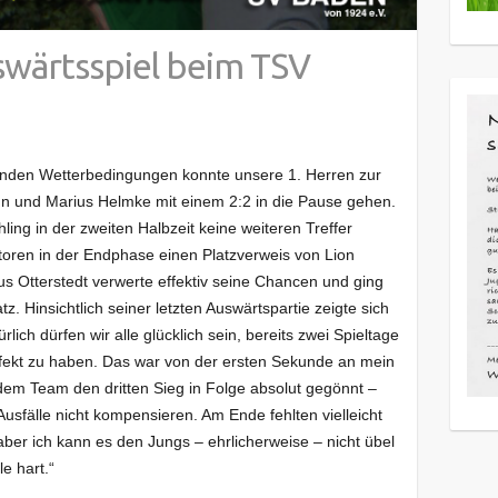
swärtsspiel beim TSV
enden Wetterbedingungen konnte unsere 1. Herren zur
n und Marius Helmke mit einem 2:2 in die Pause gehen.
ing in der zweiten Halbzeit keine weiteren Treffer
oren in der Endphase einen Platzverweis von Lion
 Otterstedt verwerte effektiv seine Chancen und ging
z. Hinsichtlich seiner letzten Auswärtspartie zeigte sich
lich dürfen wir alle glücklich sein, bereits zwei Spieltage
fekt zu haben. Das war von der ersten Sekunde an mein
e dem Team den dritten Sieg in Folge absolut gegönnt –
Ausfälle nicht kompensieren. Am Ende fehlten vielleicht
 aber ich kann es den Jungs – ehrlicherweise – nicht übel
e hart.“