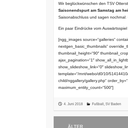
Wir beglückwünschen den TSV Otterst
Saisonendspurt am Samstag am heim
Saisonabschluss und sagen nochmal: 
Ein paar Eindrücke vom Auswärtsspiel i
[ngg_images source=“galleries“ contai
nextgen_basic_thumbnails“ override_t
thumbnail_height=“90″ thumbnail_cr
ajax_pagination=“1″ show_all_in_ligh
show_slideshow_link=“0″ slideshow_li
template=“/mnt/webo/d0/10/51414410/h
child/nggallery/gallery.php“ order_by=
maximum_entity_count=“500″]
4. Juni 2018
Fußball
,
SV Baden
Beitragsnavigation
ÄLTER