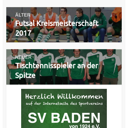
Beitragsnavigation
ÄLTER
Futsal Kreismeisterschaft
Vorheriger
Beitrag:
2017
NEUER
Tischtennisspieler an der
Nächster
Beitrag:
Spitze