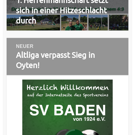
1. Herrenmannschaft setzt
Beitrag:
sich in einer Hitzeschlacht
durch
NEUER
Altliga verpasst Sieg in
Nächster
Beitrag:
Oyten!