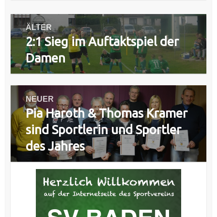
Beitragsnavigation
ÄLTER
2:1 Sieg im Auftaktspiel der
Vorheriger
Beitrag:
Damen
NEUER
Pia Haroth & Thomas Kramer
Nächster
Beitrag:
sind Sportlerin und Sportler
des Jahres