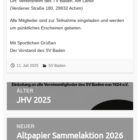
Ort: Vereinsheim des TV Baden, Am Lahof
(Verdener Straße 180, 28832 Achim)
Alle Mitglieder sind zur Teilnahme eingeladen und werden
um pünktliches Erscheinen gebeten.
Mit Sportlichen Grüßen
Der Vorstand des SV Baden
11. Juli 2025
SV Baden
Beitragsnavigation
ÄLTER
JHV 2025
Vorheriger
Beitrag:
NEUER
Altpapier Sammelaktion 2026
Nächster